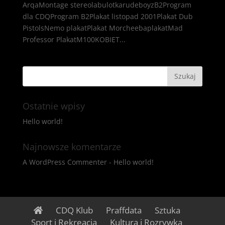
ArqaMontage stereolabulotkarudeboyzB2Program
dla CDQProgram B2Plakat listopad 2001Plakat Dub
PistolsNemo plakatPlakat MorcheebaplakatMad
Professor PlakatM100KOBIET...
Ostatnie wpisy
Hello world!
Najnowsze komentarze
A WordPress Commenter
-
Hello world!
CDQ Klub
Praffdata
Sztuka
Sport i Rekreacja
Kultura i Rozrywka