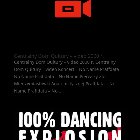
Centralny Dom Qultury – video 2000 r.
Centralny Dom Qultury – video 2000 r. Centralny
Dom Qultury – video Koncert – No Name Praffdata –
No Name Praffdata – No Name Pierwszy Zlot
Miedzymiastówki Anarchistycznej Praffdata – No
Name Praffdata – No...