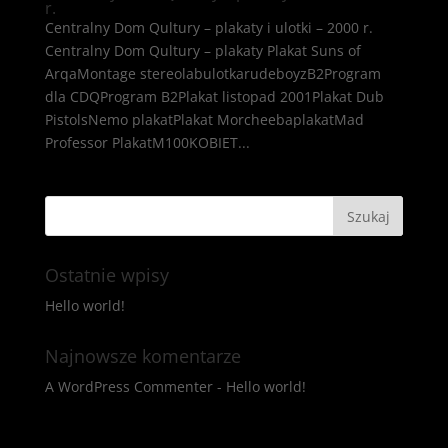
r.
Centralny Dom Qultury – plakaty i ulotki – 2000 r.
Centralny Dom Qultury – plakaty Plakat Suns of
ArqaMontage stereolabulotkarudeboyzB2Program
dla CDQProgram B2Plakat listopad 2001Plakat Dub
PistolsNemo plakatPlakat MorcheebaplakatMad
Professor PlakatM100KOBIET...
Ostatnie wpisy
Hello world!
Najnowsze komentarze
A WordPress Commenter
-
Hello world!