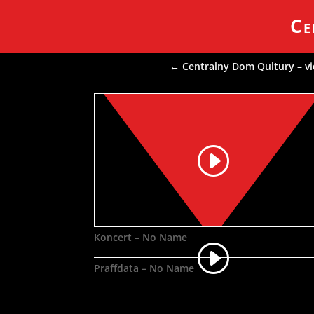
Ce
←
Centralny Dom Qultury – vi
Koncert – No Name
Praffdata – No Name