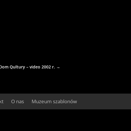
Dom Qultury – video 2002 r.
→
kt
O nas
Muzeum szablonów