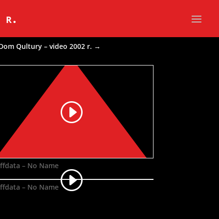
 r.
Dom Qultury – video 2002 r.
→
ffdata – No Name
ffdata – No Name