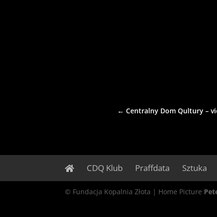
←
Centralny Dom Qultury – vi
CDQ Klub
Praffdata
Sztuka
© Fundacja Kopalnia Złota | Home Picture
Pet