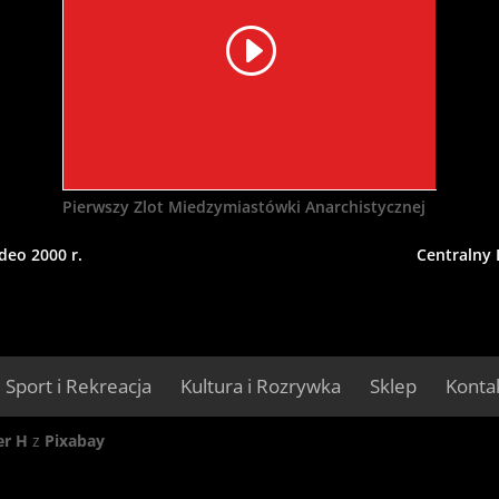
Pierwszy Zlot Miedzymiastówki Anarchistycznej
deo 2000 r.
Centralny 
Sport i Rekreacja
Kultura i Rozrywka
Sklep
Konta
er H
z
Pixabay