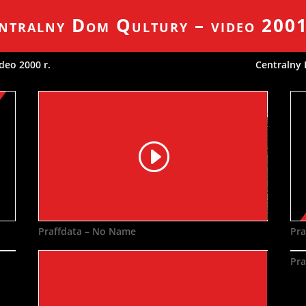
ntralny Dom Qultury – video 2001
deo 2000 r.
Centralny 
Praffdata – No Name
Pra
Pra