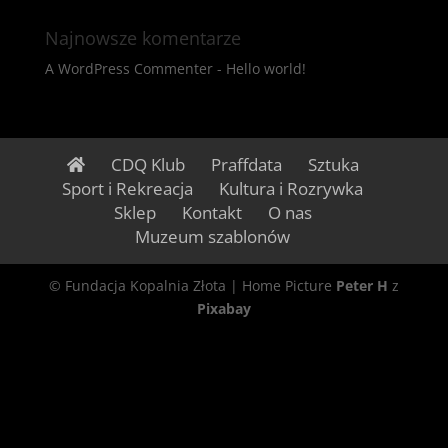
Najnowsze komentarze
A WordPress Commenter
-
Hello world!
CDQ Klub
Praffdata
Sztuka
Sport i Rekreacja
Kultura i Rozrywka
Sklep
Kontakt
O nas
Muzeum szablonów
© Fundacja Kopalnia Złota | Home Picture
Peter H
z
Pixabay