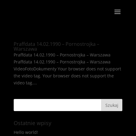
Praffdata 14.02.1990 – Pornostrojka –
Warszawa
Praffdata 14.02.1990 – Pornostrojka – Warszawa
Praffdata 14.02.1990 – Pornostrojka – Warszawa
VideoFotoDokumenty Your browser does not support
the video tag. Your browser does not support the
video tag....
Ostatnie wpisy
Hello world!