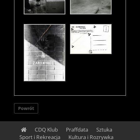
Powrót
CDQ Klub
Praffdata
Sztuka
Sport i Rekreacja
Kultura i Rozrywka