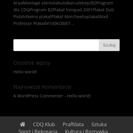
ArqaMontage stereolabulotkarudeboyzB2Program
dla CDQProgram B2Plakat listopad 2001Plakat Dub
PistolsNemo plakatPlakat MorcheebaplakatMad
Professor PlakatM100KOBIET...
Ostatnie wpisy
Hello world!
Najnowsze komentarze
A WordPress Commenter
-
Hello world!
CDQ Klub
Praffdata
Sztuka
Sport i Rekreacja
Kultura i Rozrywka